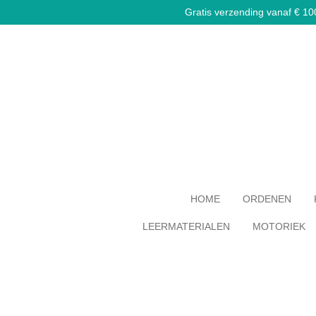
Gratis verzending vanaf € 100,
Ga
direct
naar
de
hoofdinhoud
HOME
ORDENEN
LEERMATERIALEN
MOTORIEK