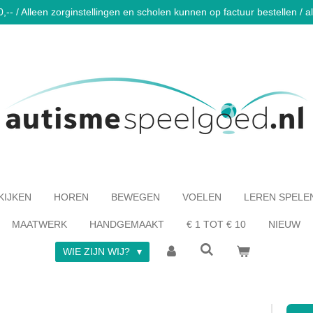
-- / Alleen zorginstellingen en scholen kunnen op factuur bestellen / al 
KIJKEN
HOREN
BEWEGEN
VOELEN
LEREN SPELE
MAATWERK
HANDGEMAAKT
€ 1 TOT € 10
NIEUW
WIE ZIJN WIJ?