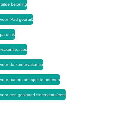
stelde beloning
 voor iPad gebruik
pa en ik
vakantie...tips
s voor de zomervakantie
s voor ouders om spel te oefenen
 voor een geslaagd sinterklaasfeest