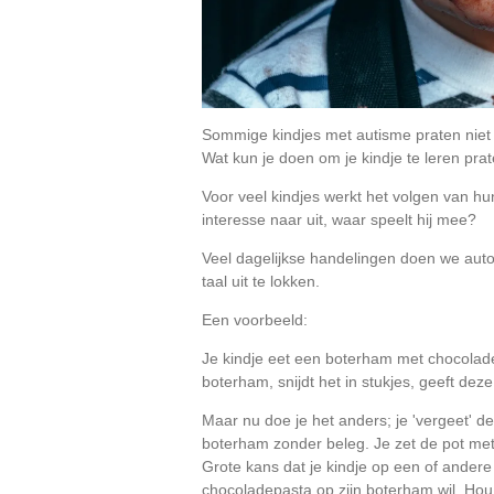
Sommige kindjes met autisme praten niet of
Wat kun je doen om je kindje te leren pr
Voor veel kindjes werkt het volgen van hun
interesse naar uit, waar speelt hij mee?
Veel dagelijkse handelingen doen we autom
taal uit te lokken.
Een voorbeeld:
Je kindje eet een boterham met chocoladep
boterham, snijdt het in stukjes, geeft de
Maar nu doe je het anders; je 'vergeet' 
boterham zonder beleg. Je zet de pot met 
Grote kans dat je kindje op een of andere w
chocoladepasta op zijn boterham wil. Hou