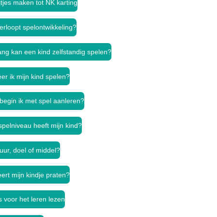
jtjes maken tot NK karting
erloopt spelontwikkeling?
ang kan een kind zelfstandig spelen?
er ik mijn kind spelen?
begin ik met spel aanleren?
spelniveau heeft mijn kind?
uur, doel of middel?
ert mijn kindje praten?
s voor het leren lezen