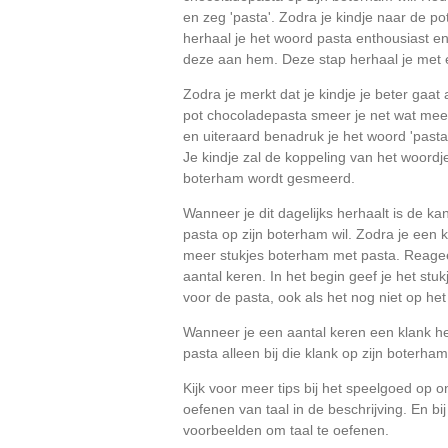
en zeg 'pasta'. Zodra je kindje naar de po
herhaal je het woord pasta enthousiast en
deze aan hem. Deze stap herhaal je met e
Zodra je merkt dat je kindje je beter gaat
pot chocoladepasta smeer je net wat meer
en uiteraard benadruk je het woord 'pasta'
Je kindje zal de koppeling van het woordje
boterham wordt gesmeerd.
Wanneer je dit dagelijks herhaalt is de ka
pasta op zijn boterham wil. Zodra je een k
meer stukjes boterham met pasta. Reagee
aantal keren. In het begin geef je het stu
voor de pasta, ook als het nog niet op het 
Wanneer je een aantal keren een klank heb
pasta alleen bij die klank op zijn boterha
Kijk voor meer tips bij het speelgoed op on
oefenen van taal in de beschrijving. En bi
voorbeelden om taal te oefenen.