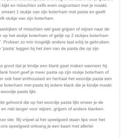
t kijkt en misschien zelfs even oogcontact met je maakt,
 smeert 1 stukje van zijn boterham met pasta en geeft
lk stukje van zijn boterham.
 aankijken of misschien wel gaat grijpen of wijzen naar de
 op het stukje boterham of gelijk op 2 stukjes boterham
. Probeer zo min mogelijk andere taal erbij te gebruiken.
 'pasta' leggen bij het zien van de pasta die op zijn
ns groot dat je kindje een klank gaat maken wanneer hij
lank hoort geef je meer pasta op zijn stukje boterham of
r ook heel enthousiast en herhaal het woordje pasta een
kje boterham met pasta bij iedere klank die je kindje maakt
woordje pasta lijkt.
t gehoord die op het woordje pasta lijkt smeer je de
m en niet langer voor wijzen, grijpen of andere klanken.
ze site. Bij vrijwel al het speelgoed staan tips voor het
j ons speelgoed ontvang je een kaart met allerlei