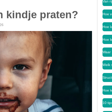
Van ri
n kindje praten?
Hoe v
:26
Hoe l
Hoe le
Waar 
Welk 
Struct
Hoe le
10 tip