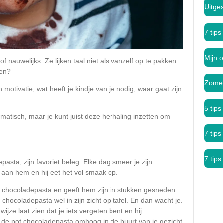
Uitge
7 tips
Mijn o
 nauwelijks. Ze lijken taal niet als vanzelf op te pakken.
aten?
Zomer
 motivatie; wat heeft je kindje van je nodig, waar gaat zijn
5 tip
atisch, maar je kunt juist deze herhaling inzetten om
7 tip
7 tips
asta, zijn favoriet beleg. Elke dag smeer je zijn
ze aan hem en hij eet het vol smaak op.
de chocoladepasta en geeft hem zijn in stukken gesneden
chocoladepasta wel in zijn zicht op tafel. En dan wacht je.
ijze laat zien dat je iets vergeten bent en hij
 de pot chocoladepasta omhoog in de buurt van je gezicht