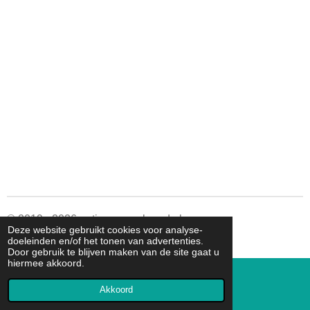
© 2019 - 2026 autismespeelgoed.nl
Deze website gebruikt cookies voor analyse-
Powered by
JouwWeb
doeleinden en/of het tonen van advertenties.
Door gebruik te blijven maken van de site gaat u
hiermee akkoord.
Akkoord
E-mailadres