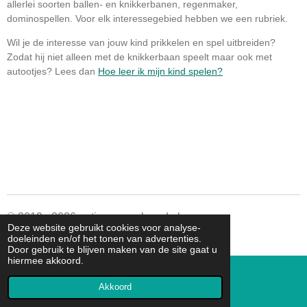
allerlei soorten ballen- en knikkerbanen, regenmaker,
dominospellen. Voor elk interessegebied hebben we een rubriek.
Wil je de interesse van jouw kind prikkelen en spel uitbreiden?
Zodat hij niet alleen met de knikkerbaan speelt maar ook met
autootjes? Lees dan
Hoe leer ik mijn kind spelen?
© 2019 - 2026 autismespeelgoed.nl
Deze website gebruikt cookies voor analyse-
Powered by
JouwWeb
doeleinden en/of het tonen van advertenties.
Door gebruik te blijven maken van de site gaat u
hiermee akkoord.
Akkoord
E-mailadres