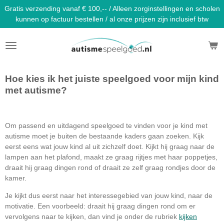
Gratis verzending vanaf € 100,-- / Alleen zorginstellingen en scholen
Ga
kunnen op factuur bestellen / al onze prijzen zijn inclusief btw
direct
naar
de
hoofdinhoud
Hoe kies ik het juiste speelgoed voor mijn kind
met autisme?
Om passend en uitdagend speelgoed te vinden voor je kind met
autisme moet je buiten de bestaande kaders gaan zoeken. Kijk
eerst eens wat jouw kind al uit zichzelf doet. Kijkt hij graag naar de
lampen aan het plafond, maakt ze graag rijtjes met haar poppetjes,
draait hij graag dingen rond of draait ze zelf graag rondjes door de
kamer.
Je kijkt dus eerst naar het interessegebied van jouw kind, naar de
motivatie. Een voorbeeld: draait hij graag dingen rond om er
vervolgens naar te kijken, dan vind je onder de rubriek
kijken