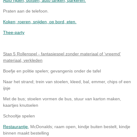
Auto rijden, botsen, auto tanken, parkeren.
Praten aan de telefoon.
Koken; roeren, snijden, op bord, eten.
Thee-party
Stap 5 Rollenspel - fantasiespel zonder materiaal of ‘vreemd’
materiaal, verkleden
Boefje en politie spelen; gevangenis onder de tafel
Naar het strand; trein van stoelen, kleed, bal, emmer, chips of een
ijsje
Met de bus; stoelen vormen de bus, stuur van karton maken,
kaartjes knutselen
Schooltje spelen
Restaurantje,
McDonalds; raam open, kindje buiten bestelt, kindje
binnen maakt bestelling