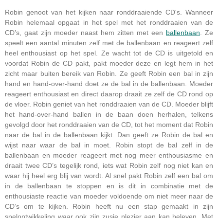
Robin genoot van het kijken naar ronddraaiende CD's. Wanneer
Robin helemaal opgaat in het spel met het ronddraaien van de
CD’s, gaat zijn moeder naast hem zitten met een
ballenbaan
. Ze
speelt een aantal minuten zelf met de ballenbaan en reageert zelf
heel enthousiast op het spel. Ze wacht tot de CD is uitgetold en
voordat Robin de CD pakt, pakt moeder deze en legt hem in het
zicht maar buiten bereik van Robin. Ze geeft Robin een bal in zijn
hand en hand-over-hand doet ze de bal in de ballenbaan. Moeder
reageert enthousiast en direct daarop draait ze zelf de CD rond op
de vloer. Robin geniet van het ronddraaien van de CD. Moeder blijft
het hand-over-hand ballen in de baan doen herhalen, telkens
gevolgd door het ronddraaien van de CD, tot het moment dat Robin
naar de bal in de ballenbaan kijkt. Dan geeft ze Robin de bal en
wijst naar waar de bal in moet. Robin stopt de bal zelf in de
ballenbaan en moeder reageert met nog meer enthousiasme en
draait twee CD’s tegelijk rond, iets wat Robin zelf nog niet kan en
waar hij heel erg blij van wordt. Al snel pakt Robin zelf een bal om
in de ballenbaan te stoppen en is dit in combinatie met de
enthousiaste reactie van moeder voldoende om niet meer naar de
CD’s om te kijken. Robin heeft nu een stap gemaakt in zijn
spelontwikkeling waar ook zijn zusje plezier aan kan beleven. Met