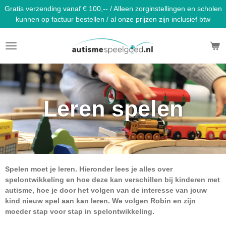
Gratis verzending vanaf € 100,-- / Alleen zorginstellingen en scholen
Ga
kunnen op factuur bestellen / al onze prijzen zijn inclusief btw
direct
naar
de
hoofdinhoud
Leren spelen
Spelen moet je leren. Hieronder lees je alles over
spelontwikkeling en hoe deze kan verschillen bij kinderen met
autisme, hoe je door het volgen van de interesse van jouw
kind nieuw spel aan kan leren. We volgen Robin en zijn
moeder stap voor stap in spelontwikkeling.