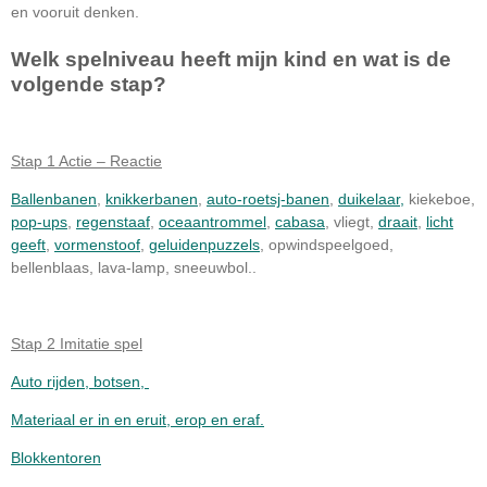
en vooruit denken.
Welk spelniveau heeft mijn kind en wat is de
volgende stap?
Stap 1 Actie – Reactie
Ballenbanen
,
knikkerbanen
,
auto-roetsj-banen
,
duikelaar,
kiekeboe,
pop-ups
,
regenstaaf
,
oceaantrommel
,
cabasa
, vliegt,
draait
,
licht
geeft
,
vormenstoof
,
geluidenpuzzels
, opwindspeelgoed,
bellenblaas, lava-lamp, sneeuwbol..
Stap 2 Imitatie spel
Auto rijden, botsen,
Materiaal er in en eruit, erop en eraf.
Blokkentoren