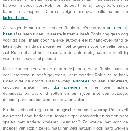
hulp van moeder leert Robin om de beurt met zijn zusje ballen in de
baan te stoppen. Daarna volgen nieuwe ballenbanen en
knikkerbanen
.
Als volgende stap leert moeder Robin auto’s van een
auto-roetsj-
baan
af te laten rijden. In eerste instantie heeft Robin nog geen oog
voor dit spel, maar door na elke autootje eerst hand-over-hand te
laten rijden en daarna weer een bal te geven voor de ballenbaan,
ziet Robin al snel het plezier van de auto-roetsj-baan en heeft hij
weer een nieuw spel geleerd.
Met de autootjes van de auto-roetsj-baan, waar Robin intussen
veel interesse in heeft gekregen, leert moeder Robin ze te laten
rijden over de grond. Daarna volgt
autootjes
op een auto-kleed,
circuitjes maken met
dominostenen
en er over rijden,
dominostenen overeind zetten en om rijden met een autootje,
domino-parcours bouwen en om laten vallen…
En dan ontstaat ergens het magische moment waarop Robin zelf
nieuw spel gaat bedenken, fantasie spel ontwikkelt en samen gaat
spelen met andere kinderen. Magisch? Zo voelde het voor de
moeder van Robin zeker, maar het was natuurlijk ook hard werken