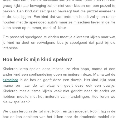
Alles, mits het maar de motivatie van jouw kind heeft. Een kind dat
graag kijkt naar beweging zal er niet voor kiezen om een puzzel te
pakken. Een kind dat zelf graag beweegt laat die puzzel eveneens
in de kast liggen. Een kind dat van ordenen houdt zal geen races
houden met de speelgoed auto’s maar ze misschien liever in de file
laten staan op nummer, merk of kleur.
Om passend speelgoed te vinden moet je allereerst kijken naar wat
je kind nu doet en vervolgens kies je speelgoed dat past bij die
interesse.
Hoe leer ik mijn kind spelen?
Kinderen leren spelen door imitatie; ze zien papa, mama of een
ander kind een spelhandeling doen en imiteren deze. Mama zet de
tuimelaar
in de box en geeft deze een duwtje. Het kind kijkt naar
mama en naar de tuimelaar en geeft deze ook een duwtje.
Kinderen met autisme kijken vaak niet gericht naar de ander en
hebben moeite met het imiteren van handelingen. Hoe leren we
nieuw spel aan?
We gaan terug in de tijd met Robin en zijn moeder. Robin lag in de
box en kon genieten van het kijken naar de draaiende mobiel die