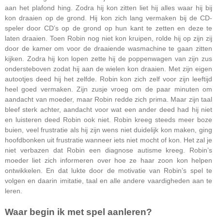
aan het plafond hing. Zodra hij kon zitten liet hij alles waar hij bij
kon draaien op de grond. Hij kon zich lang vermaken bij de CD-
speler door CD’s op de grond op hun kant te zetten en deze te
laten draaien. Toen Robin nog niet kon kruipen, rolde hij op zijn zij
door de kamer om voor de draaiende wasmachine te gaan zitten
kijken. Zodra hij kon lopen zette hij de poppenwagen van zijn zus
ondersteboven zodat hij aan de wielen kon draaien. Met zijn eigen
autootjes deed hij het zelfde. Robin kon zich zelf voor zijn leeftijd
heel goed vermaken. Zijn zusje vroeg om de paar minuten om
aandacht van moeder, maar Robin redde zich prima. Maar zijn taal
bleef sterk achter, aandacht voor wat een ander deed had hij niet
en luisteren deed Robin ook niet. Robin kreeg steeds meer boze
buien, veel frustratie als hij zijn wens niet duidelijk kon maken, ging
hoofdbonken uit frustratie wanneer iets niet mocht of kon. Het zal je
niet verbazen dat Robin een diagnose autisme kreeg. Robin’s
moeder liet zich informeren over hoe ze haar zoon kon helpen
ontwikkelen. En dat lukte door de motivatie van Robin’s spel te
volgen en daarin imitatie, taal en alle andere vaardigheden aan te
leren.
Waar begin ik met spel aanleren?