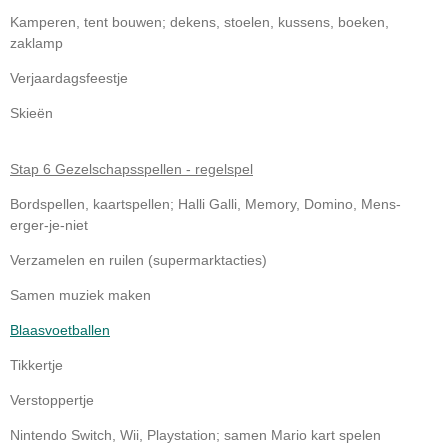
Kamperen, tent bouwen; dekens, stoelen, kussens, boeken,
zaklamp
Verjaardagsfeestje
Skieën
Stap 6 Gezelschapsspellen - regelspel
Bordspellen, kaartspellen; Halli Galli, Memory, Domino, Mens-
erger-je-niet
Verzamelen en ruilen (supermarktacties)
Samen muziek maken
Blaasvoetballen
Tikkertje
Verstoppertje
Nintendo Switch, Wii, Playstation; samen Mario kart spelen