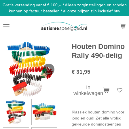
Gratis verzending vanaf € 100,-- / Alleen zorginstellingen en scholen
Ga
kunnen op factuur bestellen / al onze prijzen zijn inclusief btw
direct
naar
de
hoofdinhoud
Houten Domino
Rally 490-delig
€ 31,95
In
winkelwagen
Klassiek houten domino voor
jong en oud! Zet alle vrolijk
gekleurde dominosteentjes