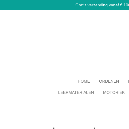
Gratis verzending vanaf € 100,
Ga
direct
naar
de
hoofdinhoud
HOME
ORDENEN
LEERMATERIALEN
MOTORIEK