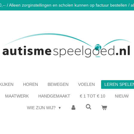
-- / Alleen zorginstellingen en scholen kunnen op factuur bestellen / al 
KIJKEN
HOREN
BEWEGEN
VOELEN
LEREN SPELE
MAATWERK
HANDGEMAAKT
€ 1 TOT € 10
NIEUW
WIE ZIJN WIJ?