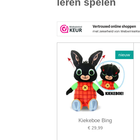
leren spelen
nieuw
Kiekeboe Bing
€ 29,99