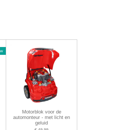
uw
Motorblok voor de
automonteur - met licht en
geluid
€ 49,99