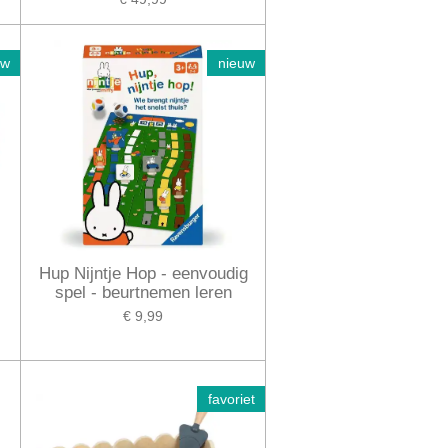
uw
nieuw
Hup Nijntje Hop - eenvoudig
spel - beurtnemen leren
€ 9,99
favoriet