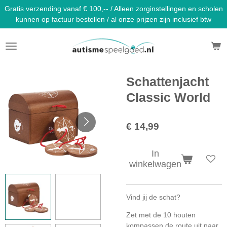
Gratis verzending vanaf € 100,-- / Alleen zorginstellingen en scholen
Ga
kunnen op factuur bestellen / al onze prijzen zijn inclusief btw
direct
naar
de
hoofdinhoud
Schattenjacht
Classic World
€ 14,99
In
winkelwagen
Vind jij de schat?
Zet met de 10 houten
kompassen de route uit naar