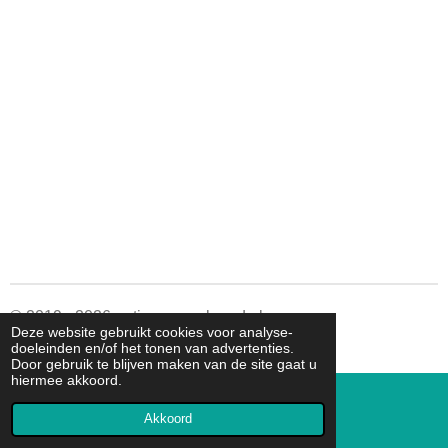
© 2019 - 2026 autismespeelgoed.nl
Deze website gebruikt cookies voor analyse-
Powered by
JouwWeb
doeleinden en/of het tonen van advertenties.
Door gebruik te blijven maken van de site gaat u
hiermee akkoord.
Akkoord
E-mailadres