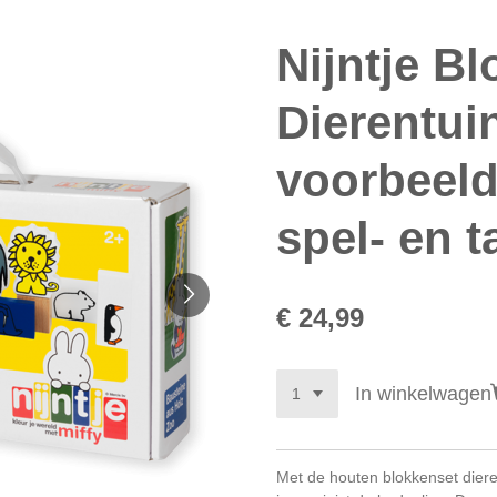
Nijntje B
Dierentui
voorbeeld
spel- en t
€ 24,99
In winkelwagen
Met de houten blokkenset diere