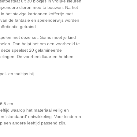
setbestaat uit 30 blokjes in vrolijke kleuren
 bijzondere dieren mee te bouwen. Na het
in het stevige kartonnen koffertje met
 van de fantasie en spelenderwijs worden
ördinatie getraind.
 spelen met deze set. Soms moet je kind
pelen. Dan helpt het om een voorbeeld te
j deze speelset 20 gelamineerde
delingen.
De voorbeeldkaarten hebben
l- en taaltips bij.
 6,5 cm.
leeftijd waarop het materiaal veilig en
en 'standaard' ontwikkeling. Voor kinderen
p een andere leeftijd passend zijn.