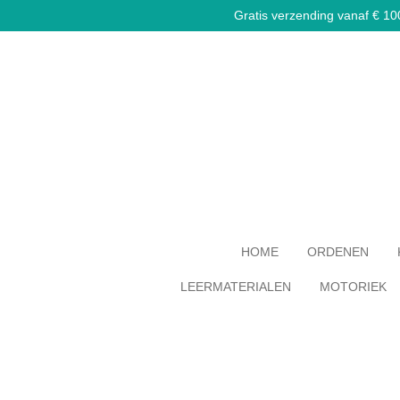
Gratis verzending vanaf € 100,
Ga
direct
naar
de
hoofdinhoud
HOME
ORDENEN
LEERMATERIALEN
MOTORIEK