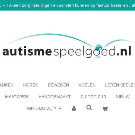
-- / Alleen zorginstellingen en scholen kunnen op factuur bestellen / al 
KIJKEN
HOREN
BEWEGEN
VOELEN
LEREN SPELE
MAATWERK
HANDGEMAAKT
€ 1 TOT € 10
NIEUW
WIE ZIJN WIJ?