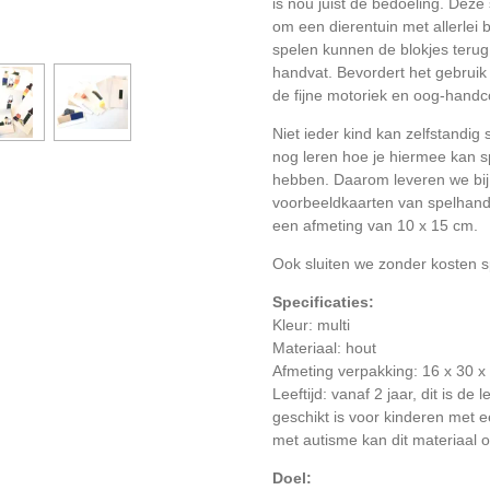
is nou juist de bedoeling. Deze 
om een dierentuin met allerlei
spelen kunnen de blokjes terug 
handvat. Bevordert het gebruik
de fijne motoriek en oog-handco
Niet ieder kind kan zelfstandig
nog leren hoe je hiermee kan s
hebben. D
aarom leveren we bi
voorbeeldkaarten van spelhan
een afmeting van 10 x 15 cm.
Ook sluiten we zonder kosten spe
Specificaties:
Kleur: multi
Materiaal: hout
Afmeting verpakking: 16 x 30 x
Leeftijd: vanaf 2 jaar, dit is de 
geschikt is voor kinderen met e
met autisme kan dit materiaal o
Doel: