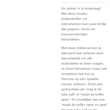
De dokter is al onderweg!
Met deze houten
dokterskoffer vol
instrumenten kan jouw kindje
alle poppen, beren en
mensenvriendjes
behandelen.
Met deze dokterset kun je
uiteraard taal oefenen door
bijvoorbeeld om alle
onderdelen te laten vragen,
ze leren benoemen maar ook
receptieve taal kun je
hiermee op een speelse
manier oefenen. Denk aan
opdrachtjes als 'mag ik de
tube zalf' of 'maak de koffer
open'. En moeilijker kan ook
'maak de koffer open en geef
me een tube zalf en de