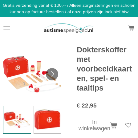
Gratis verzending vanaf € 100,-- / Alleen zorginstellingen en scholen
Ga
kunnen op factuur bestellen / al onze prijzen zijn inclusief btw
direct
naar
de
hoofdinhoud
Dokterskoffer
met
voorbeeldkaart
en, spel- en
taaltips
€ 22,95
In
winkelwagen