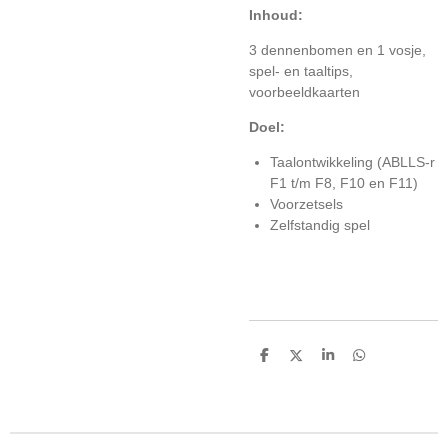
Inhoud:
3 dennenbomen en 1 vosje,
spel- en taaltips,
voorbeeldkaarten
Doel:
Taalontwikkeling (ABLLS-r
F1 t/m F8, F10 en F11)
Voorzetsels
Zelfstandig spel
D
D
S
D
e
e
h
e
l
e
a
l
e
l
r
e
n
e
n