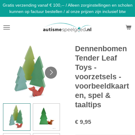
Gratis verzending vanaf € 100,-- / Alleen zorginstellingen en scholen
Ga
kunnen op factuur bestellen / al onze prijzen zijn inclusief btw
direct
naar
de
hoofdinhoud
Dennenbomen
Tender Leaf
Toys -
voorzetsels -
voorbeeldkaart
en, spel &
taaltips
€ 9,95