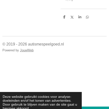
D
D
S
D
e
e
h
e
l
e
a
l
e
l
r
e
n
e
n
© 2019 - 2026 autismespeelgoed.nl
Powered by
JouwWeb
Deze website gebruikt cookies voor analyse-
doeleinden en/of het tonen van advertenties.
Door gebruik te blijven maken van de site gaat u
hiermee akkoord.