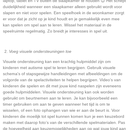
laptop, tablet en TV buiten de slaapkamer te houden 😉 Het schept
duidelijkheid wanneer een slaapkamer alleen gebruikt wordt voor
slapen en niet voor spelen. Een speelhoek in de woonkamer zorgt
er voor dat je zicht op je kind houdt en je gemakkelijk even mee
kan spelen om spel aan te leren. Wissel het materiaal in de
speelruimte regelmatig. Zo breidt je interesses in spel uit.
Voeg visuele ondersteuningen toe
Visuele ondersteuning kan een krachtig hulpmiddel zijn om
kinderen met autisme spel te leren begrijpen. Gebruik visuele
schema's of stapsgewijze handleidingen met afbeeldingen om de
volgorde van de spelactiviteiten te helpen begrijpen. Video’s van
kinderen die spelen en dit met jouw kind naspelen zijn eveneens
goede hulpmiddelen. Visuele ondersteuning kan ook worden
gebruikt om beurtnemen aan te leren. Je kan bijvoorbeeld een
timer gebruiken om aan te geven wanneer het tijd is om te
wisselen, of een foto ophangen van wie er aan de beurt is. Voor
kinderen die moeilijk tot spel kunnen komen kun je een keuzebord
maken met daarop foto’s van de verschillende spelmaterialen. Pas
de hoeveelheid aan keuzemogelijkheden aan op wat jouw kind aan