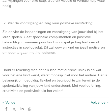
aanwijzingen voor elke stap. Gebruik visuele of verbale hulp waar
nodig.
Vier de vooruitgang en zorg voor positieve versterking
Zie en vier de inspanningen en vooruitgang van jouw kind bij het
leren spelen. Geef specifieke complimenten en positieve
bekrachtiging wanneer jouw kind mooi spelgedrag laat zien of
instructies in spel opvolgt. Dit zal jouw en kind en jezelf motiveren
om door te gaan met het oefenen.
Houd er rekening mee dat elk kind met autisme uniek is en wat
voor het ene kind werkt, werkt mogelijk niet voor het andere. Het is
belangrijk om geduldig, flexibel en begripvol te zijn terwijl je de
spelontwikkeling van jouw kind ondersteunt. Met veel oefening,
creativiteit en positiviteit lukt het zeker!
«
Vorige
Volgende
»
D
D
S
D