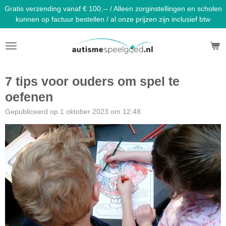
Gratis verzending vanaf € 100,-- / Alleen zorginstellingen en scholen
Ga
kunnen op factuur bestellen / al onze prijzen zijn inclusief btw
direct
naar
de
hoofdinhoud
7 tips voor ouders om spel te
oefenen
Gepubliceerd op 1 oktober 2023 om 12:48