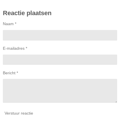
e
e
h
e
l
e
a
l
e
l
r
e
Reactie plaatsen
n
e
n
Naam *
E-mailadres *
Bericht *
Verstuur reactie