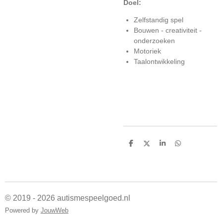
Doel:
Zelfstandig spel
Bouwen - creativiteit -
onderzoeken
Motoriek
Taalontwikkeling
D
D
S
D
e
e
h
e
l
e
a
l
e
l
r
e
n
e
n
© 2019 - 2026 autismespeelgoed.nl
Powered by
JouwWeb