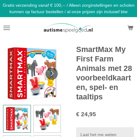
Gratis verzending vanaf € 100,-- / Alleen zorginstellingen en scholen
Ga
kunnen op factuur bestellen / al onze prijzen zijn inclusief btw
direct
naar
de
hoofdinhoud
SmartMax My
First Farm
Animals met 28
voorbeeldkaart
en, spel- en
taaltips
€ 24,95
Laat het me weten