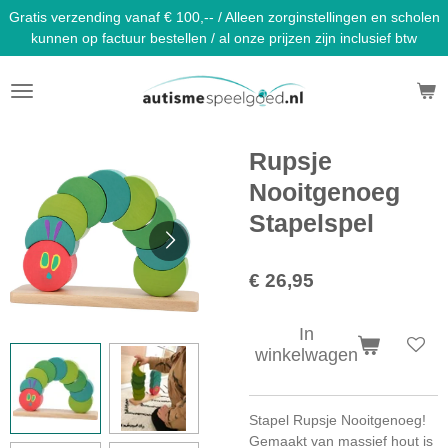
Gratis verzending vanaf € 100,-- / Alleen zorginstellingen en scholen
Ga
kunnen op factuur bestellen / al onze prijzen zijn inclusief btw
direct
naar
de
hoofdinhoud
Rupsje
Nooitgenoeg
Stapelspel
€ 26,95
In
winkelwagen
Stapel Rupsje Nooitgenoeg!
Gemaakt van massief hout is