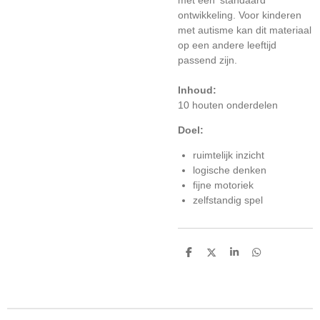
met een 'standaard'
ontwikkeling. Voor kinderen
met autisme kan dit materiaal
op een andere leeftijd
passend zijn.
Inhoud:
10 houten onderdelen
Doel:
ruimtelijk inzicht
logische denken
fijne motoriek
zelfstandig spel
D
D
S
D
e
e
h
e
l
e
a
l
e
l
r
e
n
e
n