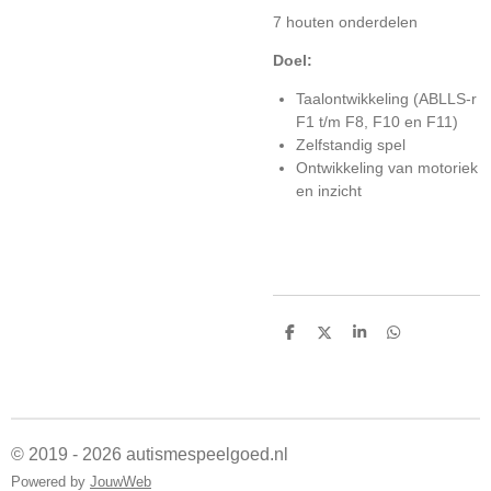
7 houten onderdelen
Doel:
Taalontwikkeling (ABLLS-r
F1 t/m F8, F10 en F11)
Zelfstandig spel
Ontwikkeling van motoriek
en inzicht
D
D
S
D
e
e
h
e
l
e
a
l
e
l
r
e
n
e
n
© 2019 - 2026 autismespeelgoed.nl
Powered by
JouwWeb