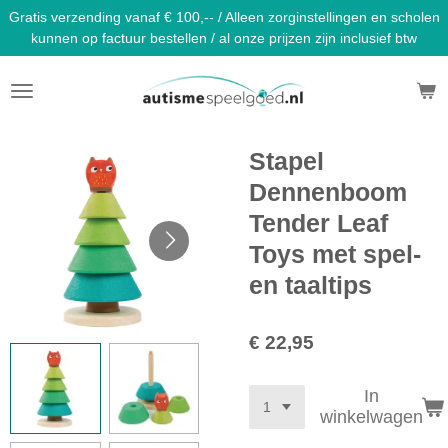
Gratis verzending vanaf € 100,-- / Alleen zorginstellingen en scholen
Ga
kunnen op factuur bestellen / al onze prijzen zijn inclusief btw
direct
naar
de
hoofdinhoud
Stapel
Dennenboom
Tender Leaf
Toys met spel-
en taaltips
€ 22,95
In
winkelwagen