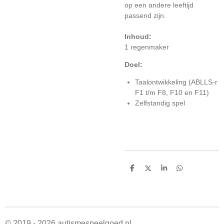
op een andere leeftijd
passend zijn.
Inhoud:
1 regenmaker
Doel:
Taalontwikkeling (ABLLS-r
F1 t/m F8, F10 en F11)
Zelfstandig spel
D
D
S
D
e
e
h
e
l
e
a
l
e
l
r
e
n
e
n
© 2019 - 2026 autismespeelgoed.nl