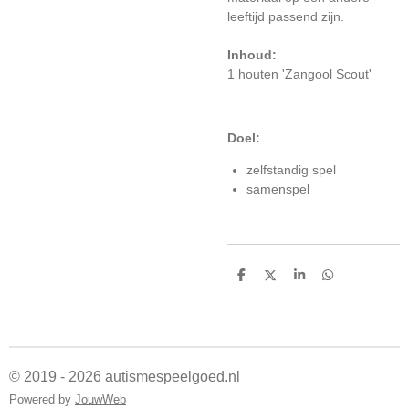
leeftijd passend zijn.
Inhoud:
1 houten 'Zangool Scout'
Doel:
zelfstandig spel
samenspel
D
D
S
D
e
e
h
e
l
e
a
l
e
l
r
e
n
e
n
© 2019 - 2026 autismespeelgoed.nl
Powered by
JouwWeb