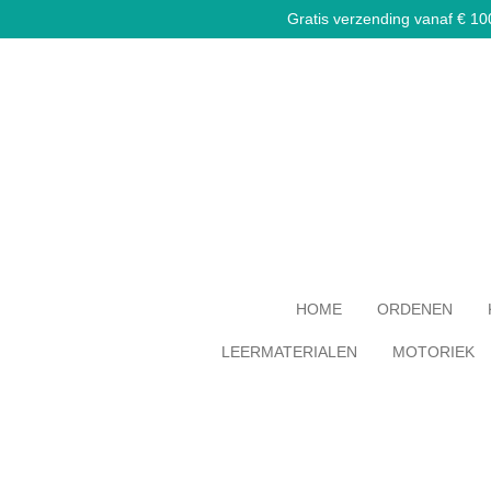
Gratis verzending vanaf € 100,
Ga
direct
naar
de
hoofdinhoud
HOME
ORDENEN
LEERMATERIALEN
MOTORIEK