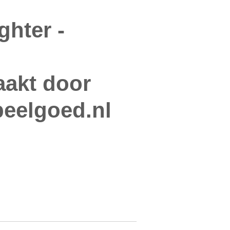
ghter -
-
akt door
eelgoed.nl