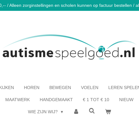
-- / Alleen zorginstellingen en scholen kunnen op factuur bestellen / al 
KIJKEN
HOREN
BEWEGEN
VOELEN
LEREN SPELE
MAATWERK
HANDGEMAAKT
€ 1 TOT € 10
NIEUW
WIE ZIJN WIJ?