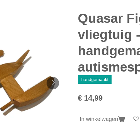
Quasar Fi
vliegtuig 
handgema
autismesp
handgemaakt
€ 14,99
In winkelwagen