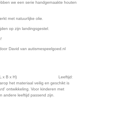
hebben we een serie handgemaakte houten
kt met natuurlijke olie.
jden op zijn landingsgestel.
n!
door David van autismespeelgoed.nl
 6,5 cm (L x B x H) Leeftijd:
waarop het materiaal veilig en geschikt is
rd' ontwikkeling. Voor kinderen met
n andere leeftijd passend zijn.