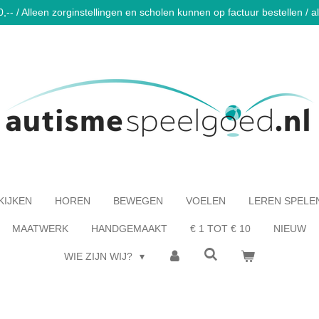
-- / Alleen zorginstellingen en scholen kunnen op factuur bestellen / al 
KIJKEN
HOREN
BEWEGEN
VOELEN
LEREN SPELE
MAATWERK
HANDGEMAAKT
€ 1 TOT € 10
NIEUW
WIE ZIJN WIJ?