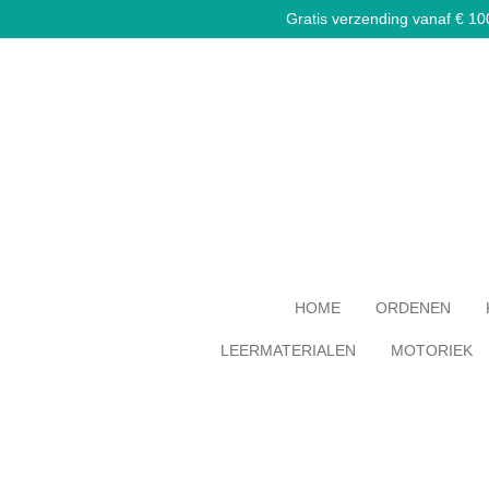
Gratis verzending vanaf € 100,
Ga
direct
naar
de
hoofdinhoud
HOME
ORDENEN
LEERMATERIALEN
MOTORIEK