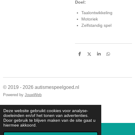
Doel:
Taalontwikkeling
Motoriek
Zelfstandig spel
D
D
S
D
e
e
h
e
l
e
a
l
e
l
r
e
n
e
n
© 2019 - 2026 autismespeelgoed.nl
Powered by
JouwWeb
Deze website gebruikt cookies voor analyse-
doeleinden en/of het tonen van advertenties.
Door gebruik te blijven maken van de site gaat u
hiermee akkoord.