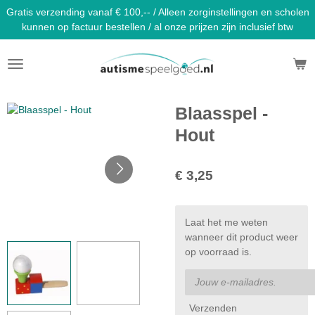
Gratis verzending vanaf € 100,-- / Alleen zorginstellingen en scholen
Ga
kunnen op factuur bestellen / al onze prijzen zijn inclusief btw
direct
naar
de
hoofdinhoud
Blaasspel -
Hout
€ 3,25
Laat het me weten
wanneer dit product weer
op voorraad is.
Verzenden