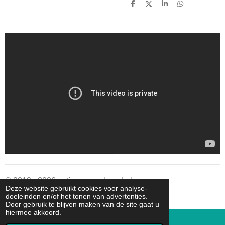
D
D
S
D
e
e
h
e
l
e
a
l
e
l
r
e
n
e
n
© 2019 - 2026 autismespeelgoed.nl
Deze website gebruikt cookies voor analyse-
Powered by
JouwWeb
doeleinden en/of het tonen van advertenties.
Door gebruik te blijven maken van de site gaat u
hiermee akkoord.