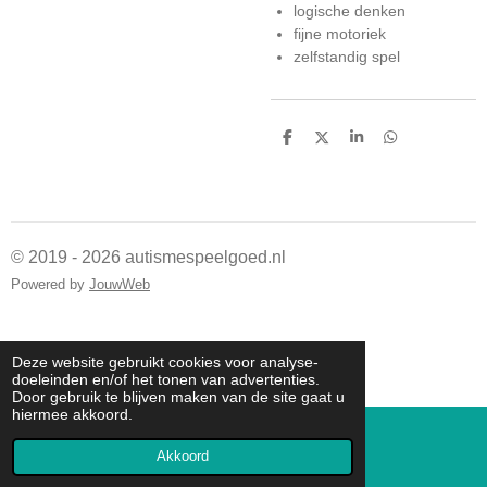
logische denken
fijne motoriek
zelfstandig spel
D
D
S
D
e
e
h
e
l
e
a
l
e
l
r
e
n
e
n
© 2019 - 2026 autismespeelgoed.nl
Powered by
JouwWeb
Deze website gebruikt cookies voor analyse-
doeleinden en/of het tonen van advertenties.
Door gebruik te blijven maken van de site gaat u
hiermee akkoord.
Akkoord
E-mailadres