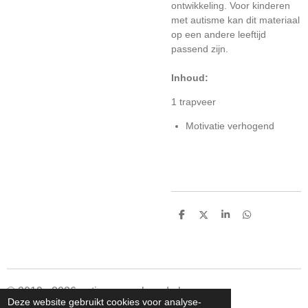
ontwikkeling. Voor kinderen
met autisme kan dit materiaal
op een andere leeftijd
passend zijn.
Inhoud:
1 trapveer
Motivatie verhogend
D
D
S
D
e
e
h
e
l
e
a
l
e
l
r
e
n
e
n
© 2019 - 2026 autismespeelgoed.nl
Deze website gebruikt cookies voor analyse-