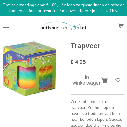
Gratis verzending vanaf € 100,-- / Alleen zorginstellingen en scholen
Ga
kunnen op factuur bestellen / al onze prijzen zijn inclusief btw
direct
naar
de
hoofdinhoud
Trapveer
€ 4,25
In
winkelwagen
Wie kent hem niet, de
trapveer. Zet hem op de
bovenste trede en laat hem
naar beneden lopen. Succes
gegarandeerd bij kindjes die