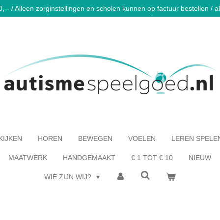
-- / Alleen zorginstellingen en scholen kunnen op factuur bestellen / al 
KIJKEN
HOREN
BEWEGEN
VOELEN
LEREN SPELE
MAATWERK
HANDGEMAAKT
€ 1 TOT € 10
NIEUW
WIE ZIJN WIJ?