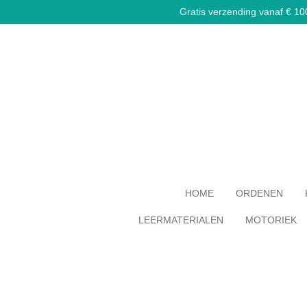
Gratis verzending vanaf € 100,
Ga
direct
naar
de
hoofdinhoud
HOME
ORDENEN
LEERMATERIALEN
MOTORIEK