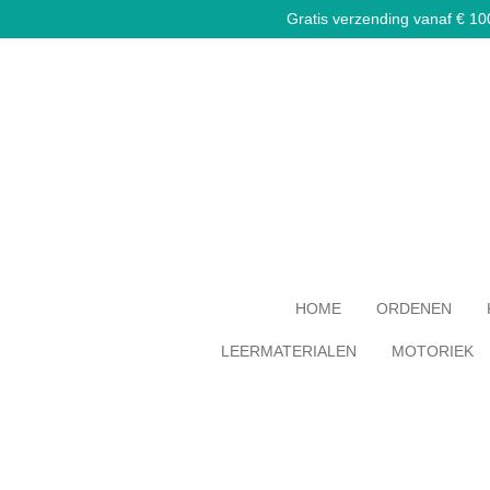
Gratis verzending vanaf € 100,
Ga
direct
naar
de
hoofdinhoud
HOME
ORDENEN
LEERMATERIALEN
MOTORIEK