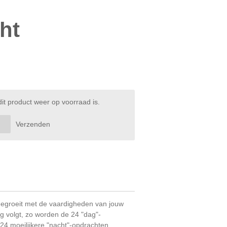
ht
t product weer op voorraad is.
Verzenden
eegroeit met de vaardigheden van jouw
g volgt, zo worden de 24 "dag"-
24 moeilijkere "nacht"-opdrachten.