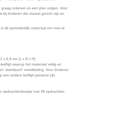
e graag ordenen en een plan volgen. Voor
l bij kinderen die visueel gericht zijn en
n is dit aantrekkelijk materiaal om mee te
,2 x 6,8 cm
(L x B x H)
e leeftijd waarop het materiaal veilig en
en 'standaard' ontwikkeling. Voor kinderen
p een andere leeftijd passend zijn.
en opdrachtenboekje met 48 opdrachten