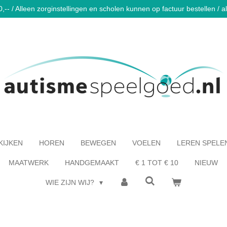
-- / Alleen zorginstellingen en scholen kunnen op factuur bestellen / al 
KIJKEN
HOREN
BEWEGEN
VOELEN
LEREN SPELE
MAATWERK
HANDGEMAAKT
€ 1 TOT € 10
NIEUW
WIE ZIJN WIJ?