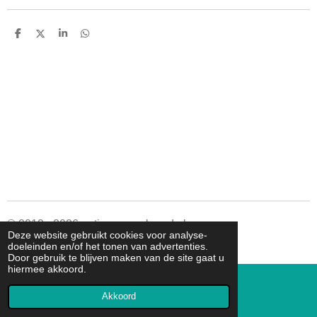
D
D
S
D
e
e
h
e
l
e
a
l
e
l
r
e
n
e
n
© 2019 - 2026 autismespeelgoed.nl
Deze website gebruikt cookies voor analyse-
Powered by
JouwWeb
doeleinden en/of het tonen van advertenties.
Door gebruik te blijven maken van de site gaat u
hiermee akkoord.
Akkoord
E-mailadres