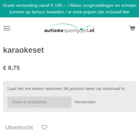
Gratis verzending vanaf € 100,-- / Alleen zorginstellingen en scholen
Ga
kunnen op factuur bestellen / al onze prijzen zijn inclusief btw
direct
naar
de
hoofdinhoud
karaokeset
€ 8,75
Laat het me weten wanneer dit product weer op voorraad is.
Verzenden
Uitverkocht