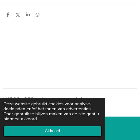
D
D
S
D
e
e
h
e
l
e
a
l
e
l
r
e
n
e
n
© 2019 - 2026 autismespeelgoed.nl
Deze website gebruikt cookies voor analyse-
Powered by
JouwWeb
doeleinden en/of het tonen van advertenties.
Door gebruik te blijven maken van de site gaat u
hiermee akkoord.
Akkoord
E-mailadres