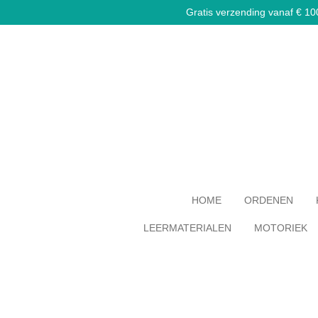
Gratis verzending vanaf € 100,
Ga
direct
naar
de
hoofdinhoud
HOME
ORDENEN
LEERMATERIALEN
MOTORIEK