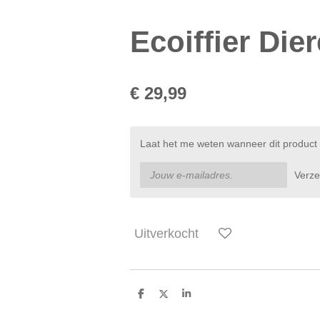
Ecoiffier Die
€ 29,99
Laat het me weten wanneer dit product 
Verz
Uitverkocht
D
D
S
e
e
h
l
e
a