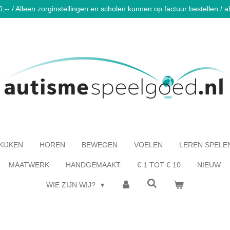
-- / Alleen zorginstellingen en scholen kunnen op factuur bestellen / al 
KIJKEN
HOREN
BEWEGEN
VOELEN
LEREN SPELE
MAATWERK
HANDGEMAAKT
€ 1 TOT € 10
NIEUW
WIE ZIJN WIJ?