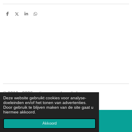
D
D
S
D
e
e
h
e
l
e
a
l
e
l
r
e
n
e
n
© 2019 - 2026 autismespeelgoed.nl
Deze website gebruikt cookies voor analyse-
Powered by
JouwWeb
doeleinden en/of het tonen van advertenties.
Door gebruik te blijven maken van de site gaat u
hiermee akkoord.
Akkoord
E-mailadres