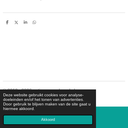
D
D
S
D
e
e
h
e
l
e
a
l
e
l
r
e
n
e
n
© 2019 - 2026 autismespeelgoed.nl
Deze website gebruikt cookies voor analyse-
Powered by
JouwWeb
doeleinden en/of het tonen van advertenties.
Door gebruik te blijven maken van de site gaat u
hiermee akkoord.
Akkoord
E-mailadres