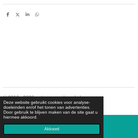
D
D
S
D
e
e
h
e
l
e
a
l
e
l
r
e
n
e
n
© 2019 - 2026 autismespeelgoed.nl
Deze website gebruikt cookies voor analyse-
Powered by
JouwWeb
doeleinden en/of het tonen van advertenties.
Door gebruik te blijven maken van de site gaat u
hiermee akkoord.
Akkoord
E-mailadres