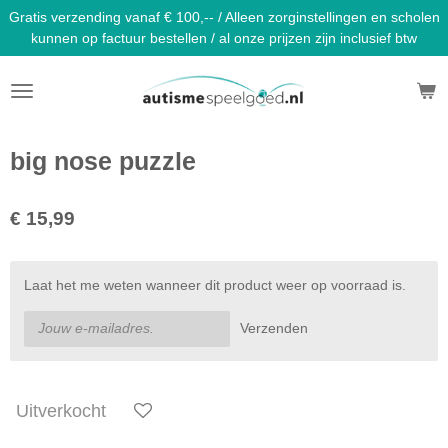
Gratis verzending vanaf € 100,-- / Alleen zorginstellingen en scholen
Ga
kunnen op factuur bestellen / al onze prijzen zijn inclusief btw
direct
naar
de
hoofdinhoud
big nose puzzle
€ 15,99
Laat het me weten wanneer dit product weer op voorraad is.
Verzenden
Uitverkocht