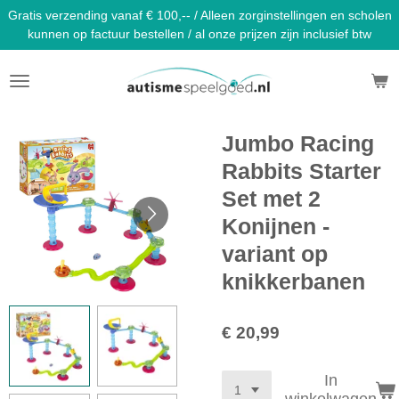
Gratis verzending vanaf € 100,-- / Alleen zorginstellingen en scholen
Ga
kunnen op factuur bestellen / al onze prijzen zijn inclusief btw
direct
naar
de
hoofdinhoud
Jumbo Racing
Rabbits Starter
Set met 2
Konijnen -
variant op
knikkerbanen
€ 20,99
In