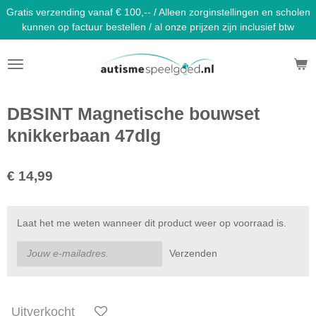
Gratis verzending vanaf € 100,-- / Alleen zorginstellingen en scholen
Ga
kunnen op factuur bestellen / al onze prijzen zijn inclusief btw
direct
naar
de
hoofdinhoud
DBSINT Magnetische bouwset
knikkerbaan 47dlg
€ 14,99
Laat het me weten wanneer dit product weer op voorraad is.
Verzenden
Uitverkocht