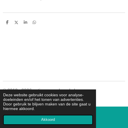
D
D
S
D
e
e
h
e
l
e
a
l
e
l
r
e
n
e
n
© 2019 - 2026 autismespeelgoed.nl
Deze website gebruikt cookies voor analyse-
Powered by
JouwWeb
doeleinden en/of het tonen van advertenties.
Door gebruik te blijven maken van de site gaat u
hiermee akkoord.
Akkoord
E-mailadres