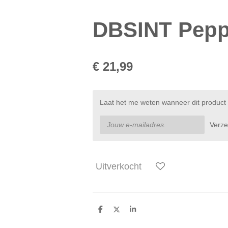
DBSINT Pepp
€ 21,99
Laat het me weten wanneer dit product 
Verz
Uitverkocht
D
D
S
e
e
h
l
e
a