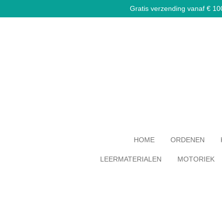
Gratis verzending vanaf € 100,
Ga
direct
naar
de
hoofdinhoud
HOME
ORDENEN
LEERMATERIALEN
MOTORIEK