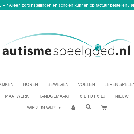
-- / Alleen zorginstellingen en scholen kunnen op factuur bestellen / al 
KIJKEN
HOREN
BEWEGEN
VOELEN
LEREN SPELE
MAATWERK
HANDGEMAAKT
€ 1 TOT € 10
NIEUW
WIE ZIJN WIJ?