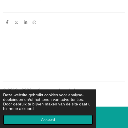
D
D
S
D
e
e
h
e
l
e
a
l
e
l
r
e
n
e
n
© 2019 - 2026 autismespeelgoed.nl
Deze website gebruikt cookies voor analyse-
Powered by
JouwWeb
doeleinden en/of het tonen van advertenties.
Door gebruik te blijven maken van de site gaat u
hiermee akkoord.
Akkoord
E-mailadres