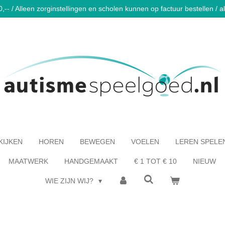
-- / Alleen zorginstellingen en scholen kunnen op factuur bestellen / al 
KIJKEN
HOREN
BEWEGEN
VOELEN
LEREN SPELE
MAATWERK
HANDGEMAAKT
€ 1 TOT € 10
NIEUW
WIE ZIJN WIJ?