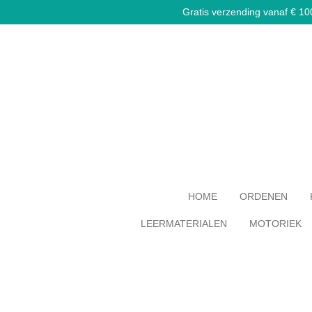
Gratis verzending vanaf € 100,
Ga
direct
naar
de
hoofdinhoud
HOME
ORDENEN
LEERMATERIALEN
MOTORIEK