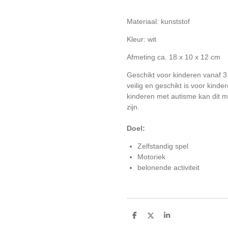
Materiaal: kunststof
Kleur: wit
Afmeting
ca. 18 x 10 x 12 cm
Geschikt voor kinderen vanaf 3 j
veilig en geschikt is voor kind
kinderen met autisme kan dit m
zijn.
Doel:
Zelfstandig spel
Motoriek
belonende activiteit
D
D
S
e
e
h