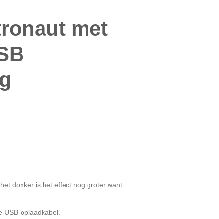
tronaut met
USB
ng
 het donker is het effect nog groter want
e USB-oplaadkabel.