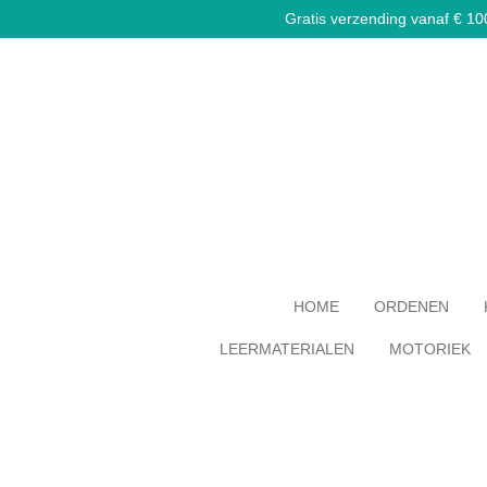
Gratis verzending vanaf € 100,
Ga
direct
naar
de
hoofdinhoud
HOME
ORDENEN
LEERMATERIALEN
MOTORIEK