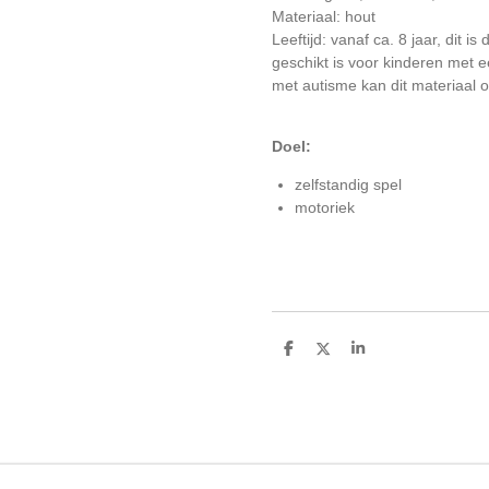
Materiaal: hout
Leeftijd: vanaf ca. 8 jaar,
dit is
geschikt is voor kinderen met e
met autisme kan dit materiaal o
Doel:
zelfstandig spel
motoriek
D
D
S
e
e
h
l
e
a
e
l
r
n
e