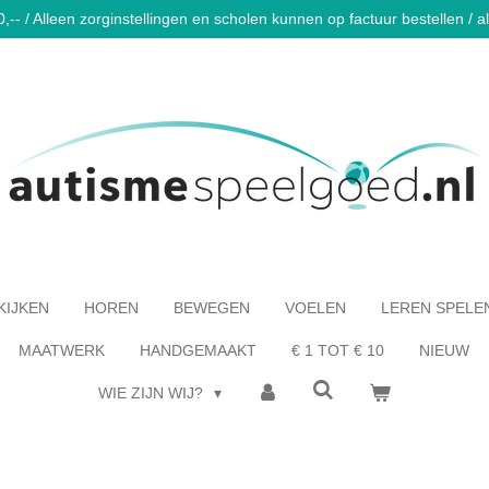
-- / Alleen zorginstellingen en scholen kunnen op factuur bestellen / al 
KIJKEN
HOREN
BEWEGEN
VOELEN
LEREN SPELE
MAATWERK
HANDGEMAAKT
€ 1 TOT € 10
NIEUW
WIE ZIJN WIJ?