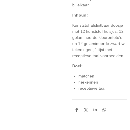
bij elkaar.
Inhoud:
Kunststof afsluitbaar doosje
met 12 kunststof huisjes, 12
gelamineerde kleurenfoto's
en 12 gelamineerde zwart-wit
tekeningen, 1 lijst met
receptieve taal voorbeelden.
Doel:
matchen
herkennen
receptieve taal
D
D
S
D
e
e
h
e
l
e
a
l
e
l
r
e
n
e
n