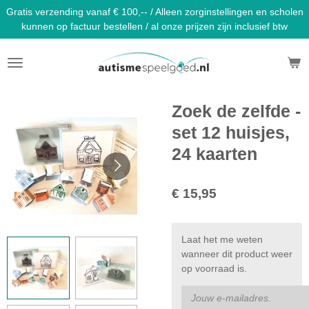
Gratis verzending vanaf € 100,-- / Alleen zorginstellingen en scholen
Ga
kunnen op factuur bestellen / al onze prijzen zijn inclusief btw
direct
naar
de
hoofdinhoud
Zoek de zelfde -
set 12 huisjes,
24 kaarten
€ 15,95
Laat het me weten
wanneer dit product weer
op voorraad is.