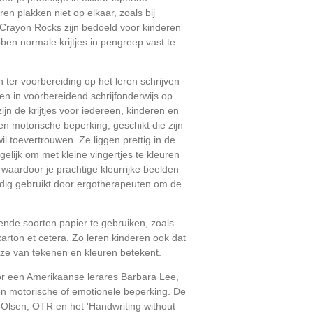
ren plakken niet op elkaar, zoals bij
. Crayon Rocks zijn bedoeld voor kinderen
en normale krijtjes in pengreep vast te
n ter voorbereiding op het leren schrijven
en in voorbereidend schrijfonderwijs op
zijn de krijtjes voor iedereen, kinderen en
n motorische beperking, geschikt die zijn
wil toevertrouwen. Ze liggen prettig in de
lijk om met kleine vingertjes te kleuren
aardoor je prachtige kleurrijke beelden
uldig gebruikt door ergotherapeuten om de
nde soorten papier te gebruiken, zoals
karton et cetera. Zo leren kinderen ook dat
jze van tekenen en kleuren betekent.
or een Amerikaanse lerares Barbara Lee,
en motorische of emotionele beperking. De
an Olsen, OTR en het 'Handwriting without