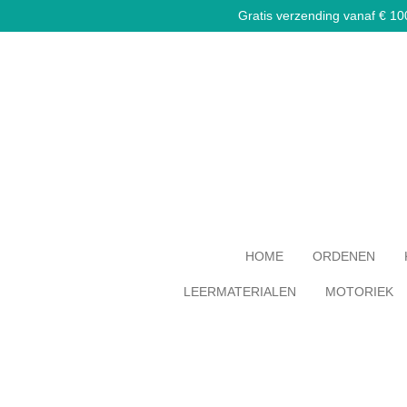
Gratis verzending vanaf € 100,
Ga
direct
naar
de
hoofdinhoud
HOME
ORDENEN
LEERMATERIALEN
MOTORIEK