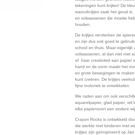
tekeningen kunt krijten! De kleu
wascokrijtjes vaak het geval is
en volwassenen die moeite hebb
houden.
De krijtjes versterken de spiere
en zijn dus ook goed te gebruik
school en thuis. Maar eigenlijk 
volwassenen, al dan niet met ee
of haar creativiteit aan papier 
hand en de vorm maakt het moge
en grote bewegingen te maken w
kunt creëren. De krijtjes veelv
fijne motoriek te ontwikkelen.
We raden aan om ook verschille
aquarelpapier, glad papier, wit 
elke papiersoort een andere wi
Crayon Rocks is ontwikkeld do
die werkte met kinderen met e
krijtjes zijn geïnspireerd op J