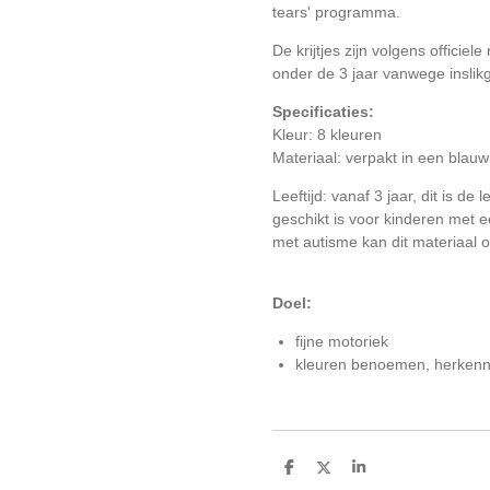
tears' programma.
De krijtjes zijn volgens officiele
onder de 3 jaar vanwege inslik
Specificaties:
Kleur: 8 kleuren
Materiaal: verpakt in een blauw
Leeftijd: vanaf 3 jaar, dit is de 
geschikt is voor kinderen met e
met autisme kan dit materiaal o
Doel:
fijne motoriek
kleuren benoemen, herkenne
D
D
S
e
e
h