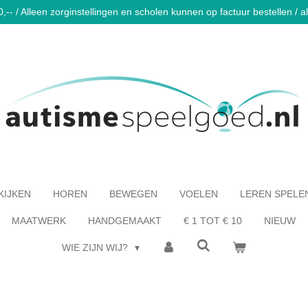
-- / Alleen zorginstellingen en scholen kunnen op factuur bestellen / al 
KIJKEN
HOREN
BEWEGEN
VOELEN
LEREN SPELE
MAATWERK
HANDGEMAAKT
€ 1 TOT € 10
NIEUW
WIE ZIJN WIJ?