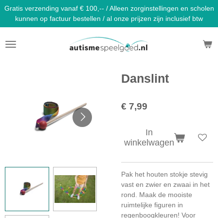
Gratis verzending vanaf € 100,-- / Alleen zorginstellingen en scholen
Ga
kunnen op factuur bestellen / al onze prijzen zijn inclusief btw
direct
naar
de
hoofdinhoud
Danslint
€ 7,99
In
winkelwagen
Pak het houten stokje stevig
vast en zwier en zwaai in het
rond. Maak de mooiste
ruimtelijke figuren in
regenboogkleuren! Voor