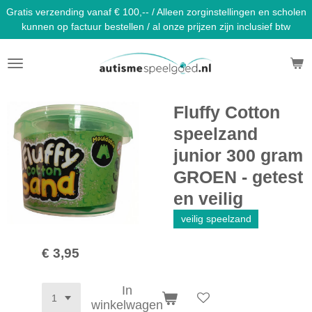
Gratis verzending vanaf € 100,-- / Alleen zorginstellingen en scholen
Ga
kunnen op factuur bestellen / al onze prijzen zijn inclusief btw
direct
naar
de
hoofdinhoud
Fluffy Cotton
speelzand
junior 300 gram
GROEN - getest
en veilig
veilig speelzand
€ 3,95
In
winkelwagen