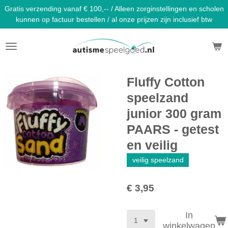
Gratis verzending vanaf € 100,-- / Alleen zorginstellingen en scholen
Ga
kunnen op factuur bestellen / al onze prijzen zijn inclusief btw
direct
naar
de
hoofdinhoud
Fluffy Cotton
speelzand
junior 300 gram
PAARS - getest
en veilig
veilig speelzand
€ 3,95
In
winkelwagen