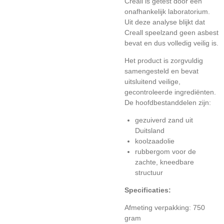
Creall is getest door een
onafhankelijk laboratorium.
Uit deze analyse blijkt dat
Creall speelzand geen asbest
bevat en dus volledig veilig is.
Het product is zorgvuldig
samengesteld en bevat
uitsluitend veilige,
gecontroleerde ingrediënten.
De hoofdbestanddelen zijn:
gezuiverd zand uit
Duitsland
koolzaadolie
rubbergom voor de
zachte, kneedbare
structuur
Specificaties:
Afmeting verpakking: 750
gram