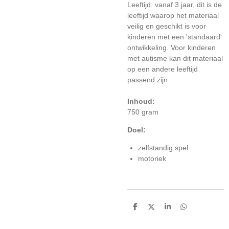
Leeftijd: vanaf 3 jaar, dit is de
leeftijd waarop het materiaal
veilig en geschikt is voor
kinderen met een 'standaard'
ontwikkeling. Voor kinderen
met autisme kan dit materiaal
op een andere leeftijd
passend zijn.
Inhoud:
750 gram
Doel:
zelfstandig spel
motoriek
D
D
S
D
e
e
h
e
l
e
a
l