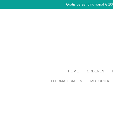
Gratis verzending vanaf € 100,
Ga
direct
naar
de
hoofdinhoud
HOME
ORDENEN
LEERMATERIALEN
MOTORIEK