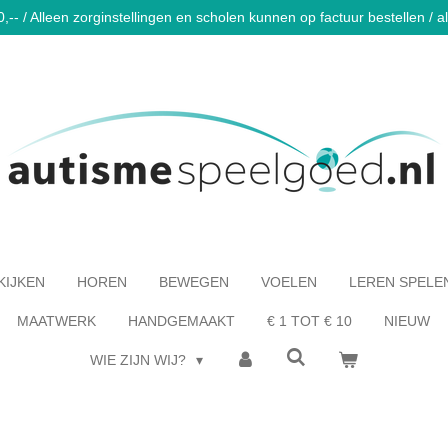
-- / Alleen zorginstellingen en scholen kunnen op factuur bestellen / al 
KIJKEN
HOREN
BEWEGEN
VOELEN
LEREN SPELE
MAATWERK
HANDGEMAAKT
€ 1 TOT € 10
NIEUW
WIE ZIJN WIJ?