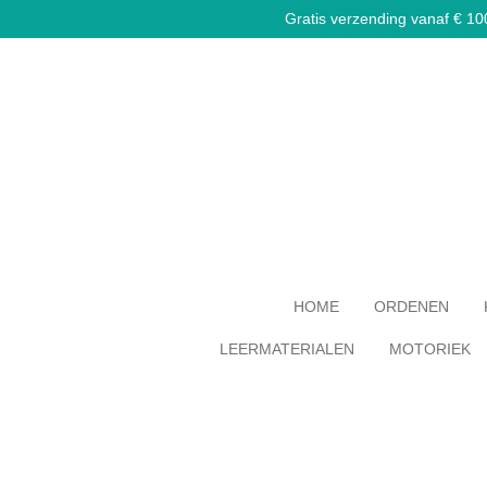
Gratis verzending vanaf € 100,
Ga
direct
naar
de
hoofdinhoud
HOME
ORDENEN
LEERMATERIALEN
MOTORIEK