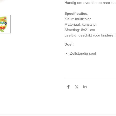
Handig om overal mee naar toe
Specificaties:
Kleur: multicolor
Materiaal: kunststof
Afmeting: 8x21 cm
Leeftijd: geschikt voor kinder
Doel:
Zelfstandig spel
D
D
S
e
e
h
l
e
a
e
l
r
n
e