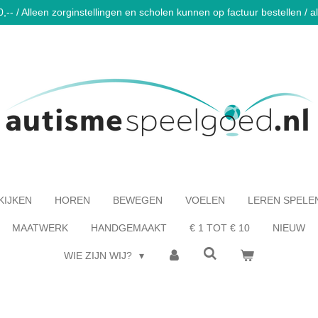
-- / Alleen zorginstellingen en scholen kunnen op factuur bestellen / al 
KIJKEN
HOREN
BEWEGEN
VOELEN
LEREN SPELE
MAATWERK
HANDGEMAAKT
€ 1 TOT € 10
NIEUW
WIE ZIJN WIJ?