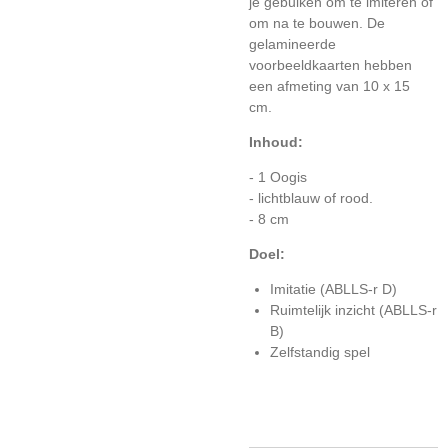
je gebuiken om te imiteren of
om na te bouwen. De
gelamineerde
voorbeeldkaarten hebben
een afmeting van 10 x 15
cm.
Inhoud:
- 1 Oogis
- lichtblauw of rood.
- 8 cm
Doel:
Imitatie (ABLLS-r D)
Ruimtelijk inzicht (ABLLS-r
B)
Zelfstandig spel