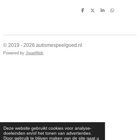
D
D
S
D
e
e
h
e
l
e
a
l
e
l
r
e
n
e
n
© 2019 - 2026 autismespeelgoed.nl
Powered by
JouwWeb
Deze website gebruikt cookies voor analyse-
doeleinden en/of het tonen van advertenties.
Door gebruik te blijven maken van de site gaat u