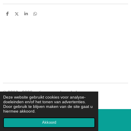
D
D
S
D
e
e
h
e
l
e
a
l
e
l
r
e
n
e
n
© 2019 - 2026 autismespeelgoed.nl
Deze website gebruikt cookies voor analyse-
Powered by
JouwWeb
doeleinden en/of het tonen van advertenties.
Door gebruik te blijven maken van de site gaat u
hiermee akkoord.
Akkoord
E-mailadres