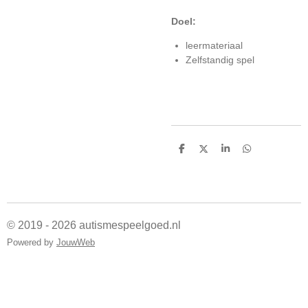
Doel:
leermateriaal
Zelfstandig spel
D
D
S
D
e
e
h
e
l
e
a
l
e
l
r
e
n
e
n
© 2019 - 2026 autismespeelgoed.nl
Powered by
JouwWeb