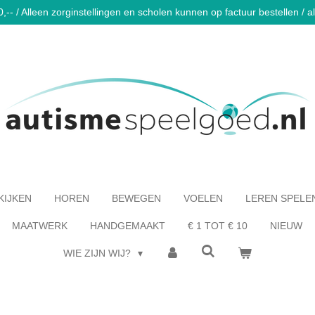
-- / Alleen zorginstellingen en scholen kunnen op factuur bestellen / al 
KIJKEN
HOREN
BEWEGEN
VOELEN
LEREN SPELE
MAATWERK
HANDGEMAAKT
€ 1 TOT € 10
NIEUW
WIE ZIJN WIJ?