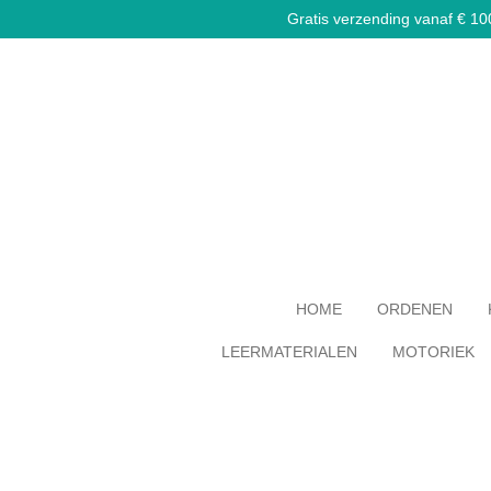
Gratis verzending vanaf € 100,
Ga
direct
naar
de
hoofdinhoud
HOME
ORDENEN
LEERMATERIALEN
MOTORIEK